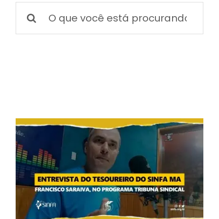
BOLETIM INFORMATIVO
Buscar
resultados
para:
NOTÍCIAS
BARREIRAS
PCCR JÁ – Galeria