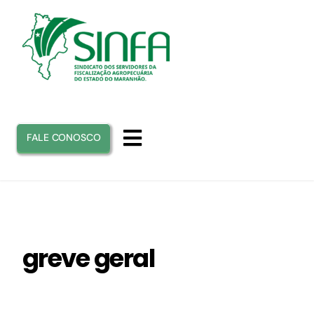
Ir
para
o
conteúdo
FALE CONOSCO
Toggle
Navigation
INICIO
SINFA
greve geral
ATUAÇÃO