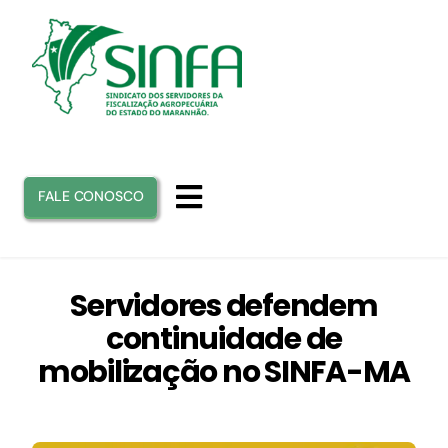
Ir
para
o
conteúdo
FALE CONOSCO
Toggle
Navigation
INICIO
Servidores defendem
continuidade de
SINFA
mobilização no SINFA-MA
ATUAÇÃO