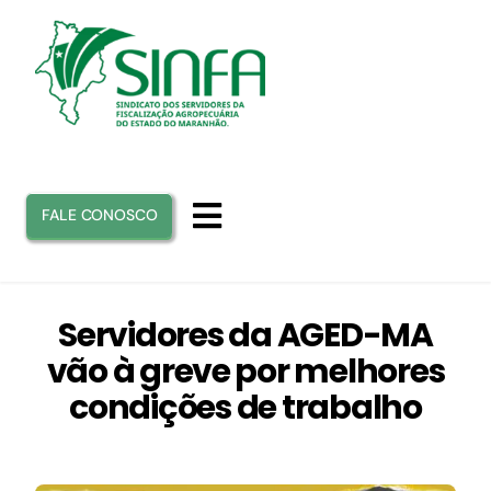
Ir
para
o
conteúdo
FALE CONOSCO
Toggle
Navigation
INICIO
Servidores da AGED-MA
vão à greve por melhores
SINFA
condições de trabalho
ATUAÇÃO