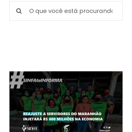
BOLETIM INFORMATIVO
Buscar
resultados
para:
NOTÍCIAS
BARREIRAS
PCCR JÁ – Galeria