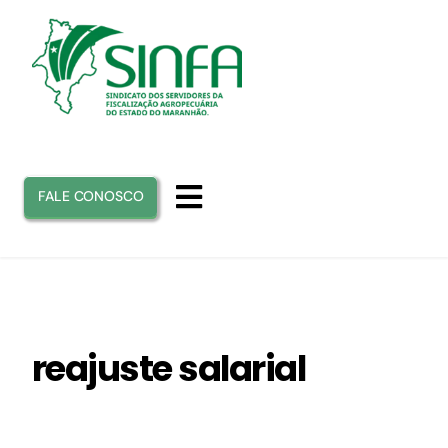
Ir
para
o
conteúdo
FALE CONOSCO
Toggle
Navigation
INICIO
SINFA
reajuste salarial
ATUAÇÃO