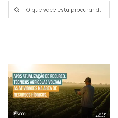
BOLETIM INFORMATIVO
Buscar
resultados
para:
NOTÍCIAS
BARREIRAS
PCCR JÁ – Galeria