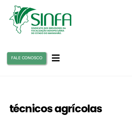
Ir
para
o
conteúdo
FALE CONOSCO
Toggle
Navigation
INICIO
SINFA
técnicos agrícolas
ATUAÇÃO