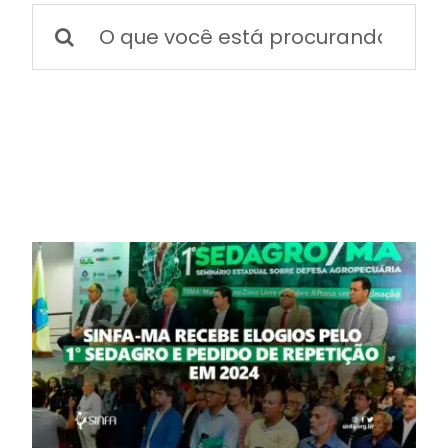
BOLETIM INFORMATIVO
Buscar
resultados
para:
NOTÍCIAS
BARREIRAS
PCCR JÁ – Galeria