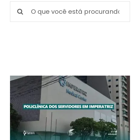
BOLETIM INFORMATIVO
Buscar
resultados
para:
NOTÍCIAS
BARREIRAS
PCCR JÁ – Galeria