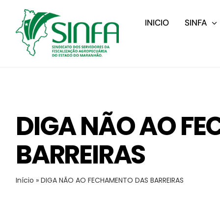
Ir
para
INICIO
SINFA
o
conteúdo
DIGA NÃO AO F
BARREIRAS
Início
»
DIGA NÃO AO FECHAMENTO DAS BARREIRAS