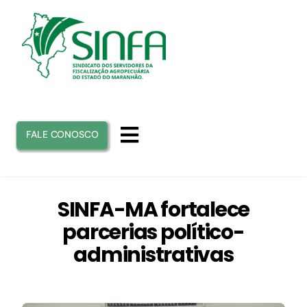
Ir
para
o
conteúdo
FALE CONOSCO
Toggle
Navigation
INICIO
SINFA-MA fortalece
parcerias político-
SINFA
administrativas
ATUAÇÃO