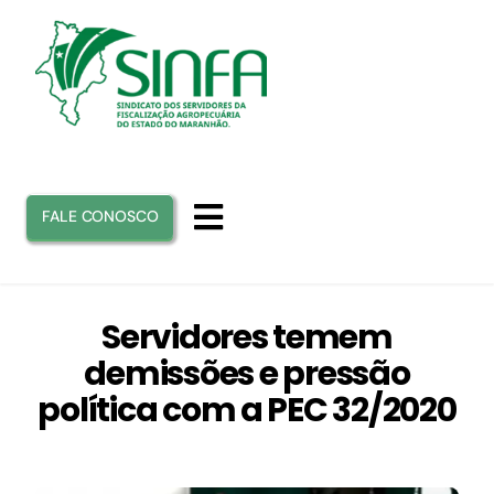
Ir
para
o
conteúdo
FALE CONOSCO
Toggle
Navigation
INICIO
Servidores temem
demissões e pressão
SINFA
política com a PEC 32/2020
ATUAÇÃO