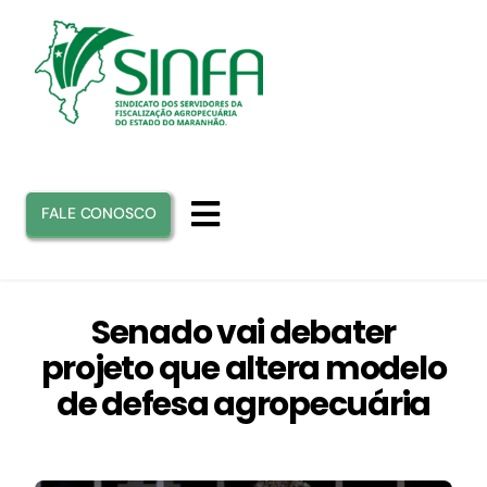
Ir
para
o
conteúdo
FALE CONOSCO
Toggle
Navigation
INICIO
Senado vai debater
projeto que altera modelo
SINFA
de defesa agropecuária
ATUAÇÃO