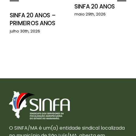
SINFA 20 ANOS
o
SINFA 20 ANOS –
maio 29th, 2026
PRIMEIROS ANOS
julho 30th, 2026
O SINFA/MA é um(a) entidade sindical localizada
no município de São Luís/MA, aberta em