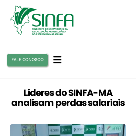
Ir
para
o
conteúdo
FALE CONOSCO
Toggle
Navigation
INICIO
Lideres do SINFA-MA
analisam perdas salariais
SINFA
ATUAÇÃO