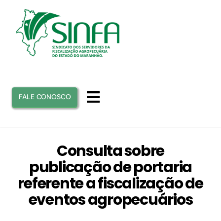
Ir
para
o
conteúdo
FALE CONOSCO
Toggle
Navigation
INICIO
Consulta sobre
publicação de portaria
SINFA
referente a fiscalização de
eventos agropecuários
ATUAÇÃO