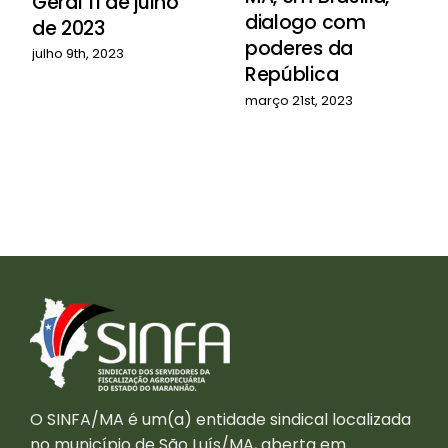
Geral 11 de julho
dialogo com
de 2023
poderes da
julho 9th, 2023
República
março 21st, 2023
O SINFA/MA é um(a) entidade sindical localizada
no município de São Luís/MA, aberta em