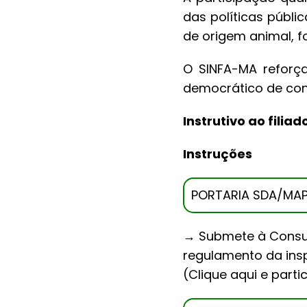
das políticas públi
de origem animal, f
O SINFA-MA reforça
democrático de con
Instrutivo ao filiad
Instruções
PORTARIA SDA/MAPA 
→ Submete à Consult
regulamento da insp
(Clique aqui e parti