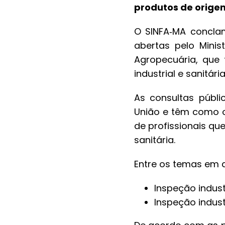
produtos de orige
O SINFA‑MA conclam
abertas pelo Minis
Agropecuária, que
industrial e sanitár
As consultas públic
União e têm como o
de profissionais qu
sanitária.
Entre os temas em 
Inspeção indust
Inspeção indust