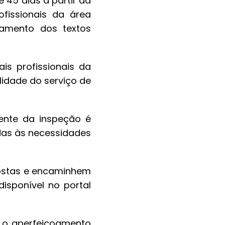
 45 dias a partir da
rofissionais da área
oamento dos textos
is profissionais da
lidade do serviço de
rente da inspeção é
das às necessidades
postas e encaminhem
isponível no portal
a o aperfeiçoamento