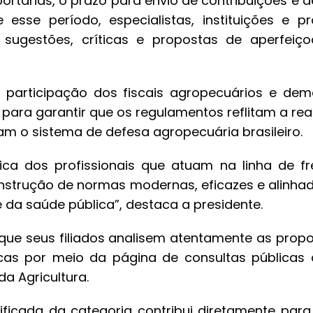
rtarias, o prazo para envio de contribuições é de
 esse período, especialistas, instituições e p
sugestões, críticas e propostas de aperfeiç
 participação dos fiscais agropecuários e dema
para garantir que os regulamentos reflitam a rea
am o sistema de defesa agropecuária brasileiro.
nica dos profissionais que atuam na linha de f
onstrução de normas modernas, eficazes e alinha
e da saúde pública”, destaca a presidente.
a que seus filiados analisem atentamente as pro
icas por meio da página de consultas públicas d
 da Agricultura.
lificada da categoria contribui diretamente par