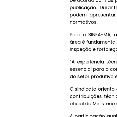
De acordo com as po
publicação. Durante
podem apresentar 
normativos.
Para o SINFA-MA, a
área é fundamental 
inspeção e fortaleç
“A experiência téc
essencial para a c
do setor produtivo 
O sindicato orient
contribuições técn
oficial do Ministério
A participação qua