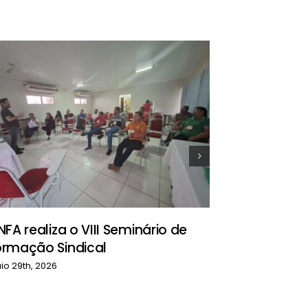
Comissão 
contingen
na defesa
NFA realiza o VIII Seminário de
abril 26th, 2026
ormação Sindical
io 29th, 2026