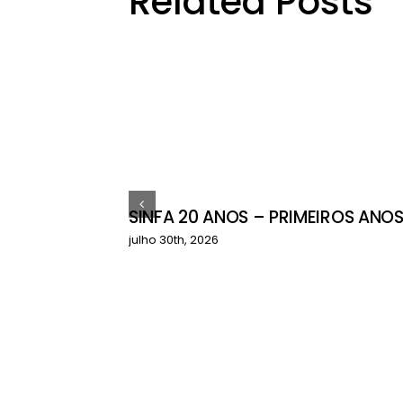
Related Posts
SINFA 20 ANOS – PRIMEIROS ANO
ctos do
julho 30th, 2026
çamentário
a