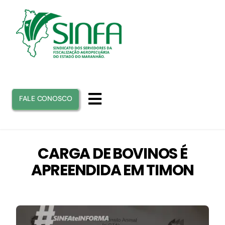
Ir
para
o
conteúdo
FALE CONOSCO
Toggle
Navigation
INICIO
CARGA DE BOVINOS É
APREENDIDA EM TIMON
SINFA
ATUAÇÃO