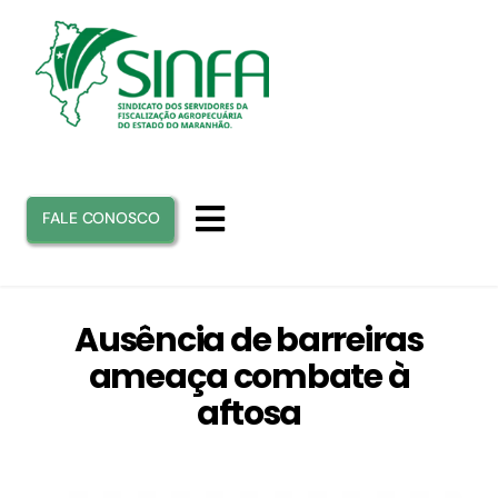
Ir
para
o
conteúdo
FALE CONOSCO
Toggle
Navigation
INICIO
Ausência de barreiras
ameaça combate à
SINFA
aftosa
ATUAÇÃO