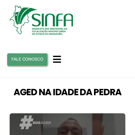
Ir
para
o
conteúdo
FALE CONOSCO
Toggle
Navigation
INICIO
AGED NA IDADE DA PEDRA
SINFA
ATUAÇÃO