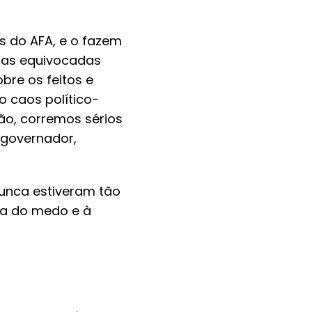
s do AFA, e o fazem
icas equivocadas
bre os feitos e
o caos político-
ção, corremos sérios
 governador,
nunca estiveram tão
ca do medo e à