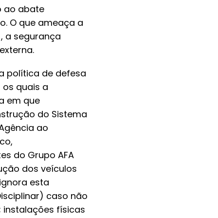
o ao abate
so. O que ameaça a
, a segurança
externa.
 política de defesa
 os quais a
da em que
onstrução do Sistema
 Agência ao
co,
tes do Grupo AFA
ução dos veículos
ignora esta
sciplinar) caso não
instalações físicas