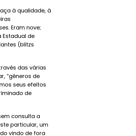
aça à qualidade, à
iras
ses. Eram nove;
a Estadual de
antes (blitzs
través das várias
r, “gêneros de
mos seus efeitos
criminado de
sem consulta a
ste particular, um
do vindo de fora