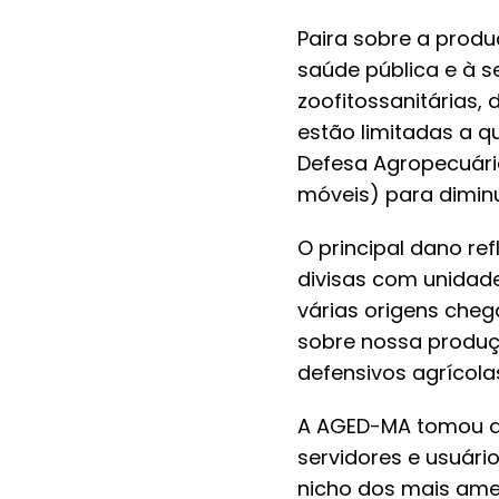
Paira sobre a prod
saúde pública e à s
zoofitossanitárias,
estão limitadas a q
Defesa Agropecuária
móveis) para diminu
O principal dano re
divisas com unidade
várias origens che
sobre nossa produçã
defensivos agrícola
A AGED-MA tomou aç
servidores e usuári
nicho dos mais ame