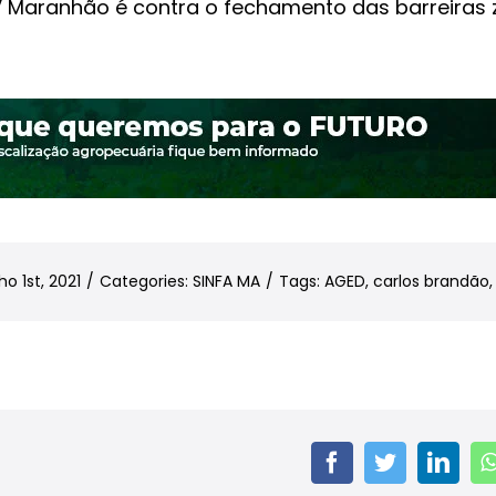
Maranhão é contra o fechamento das barreiras z
ho 1st, 2021
/
Categories:
SINFA MA
/
Tags:
AGED
,
carlos brandão