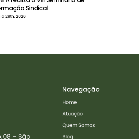
NFA realiza o VIII Seminário de
ormação Sindical
io 29th, 2026
Navegação
Home
Atuação
Quem Somos
A 08 – São
Blog