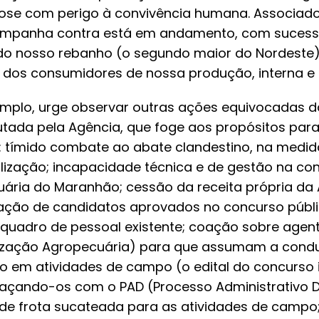
ose com perigo à convivência humana. Associad
campanha contra está em andamento, com suces
 do nosso rebanho (o segundo maior do Nordeste)
 dos consumidores de nossa produção, interna e 
mplo, urge observar outras ações equivocadas da
tada pela Agência, que foge aos propósitos para
a: tímido combate ao abate clandestino, na medi
alização; incapacidade técnica e de gestão na c
ária do Maranhão; cessão da receita própria da
ção de candidatos aprovados no concurso públi
quadro de pessoal existente; coação sobre agen
alização Agropecuária) para que assumam a cond
o em atividades de campo (o edital do concurso 
çando-os com o PAD (Processo Administrativo Di
 de frota sucateada para as atividades de campo; 