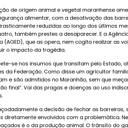
ução de origem animal e vegetal maranhense ame
egurança alimentar, com a desativação das barre
 drasticamente reduzidas ao longo dos últimos me
uatro, também prestes a desaparecer. E a Agênci
 (AGED), que as opera, nem cogita realizar as vol
ir o impacto da tragédia.
flete-se nos insumos que transitam pelo Estado, a
s da Federação. Como disse um agricultor familia
gam e são admitidos no Maranhão, sem que meça
o final”. Vai das pragas e doenças ao uso indis
s.
odadamente a decisão de fechar as barreiras, 
os diretamente envolvidos com a problemática. Ne
açados é o da produção animal. O trânsito do ga