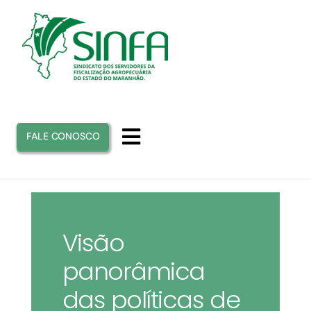
Ir
para
o
conteúdo
FALE CONOSCO
Toggle
Navigation
INICIO
SINFA
Visão
panorâmica
ATUAÇÃO
das políticas de