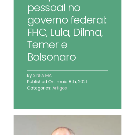
pessoal no
BOLETIM INFORMATIVO
governo federal:
NOTÍCIAS
FHC, Lula, Dilma,
Temer e
BARREIRAS
Bolsonaro
PCCR JÁ – Galeria
By
SINFA MA
Published On: maio 8th, 2021
Categories:
Artigos