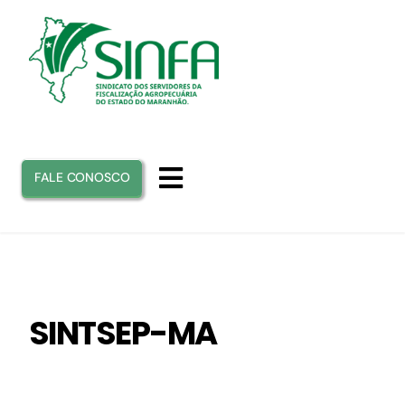
Ir
para
o
conteúdo
FALE CONOSCO
Toggle
Navigation
INICIO
SINFA
SINTSEP-MA
ATUAÇÃO