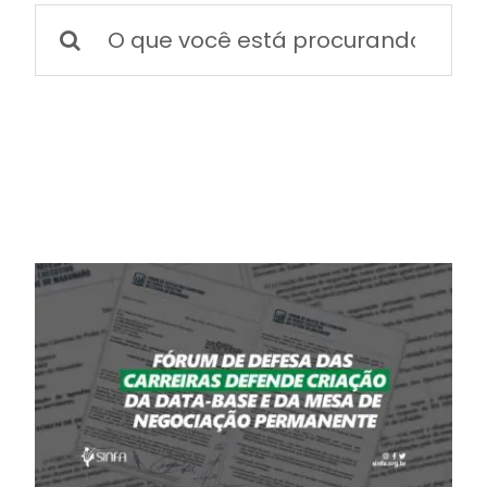
BOLETIM INFORMATIVO
Buscar
resultados
para:
NOTÍCIAS
BARREIRAS
PCCR JÁ – Galeria