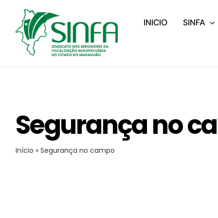
Ir
para
INICIO
SINFA
o
conteúdo
Segurança no c
Início
»
Segurança no campo