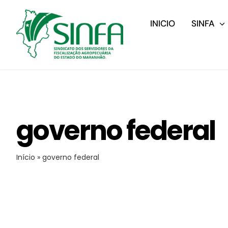
Ir
para
INICIO
SINFA
o
conteúdo
governo federal
Início
»
governo federal