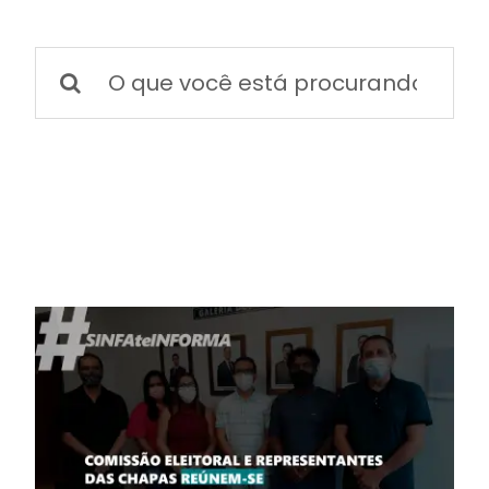
BOLETIM INFORMATIVO
Buscar
NOTÍCIAS
resultados
para:
BARREIRAS
PCCR JÁ – Galeria