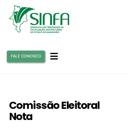
Ir
para
o
conteúdo
FALE CONOSCO
Toggle
Navigation
INICIO
SINFA
Comissão Eleitoral
Nota
ATUAÇÃO