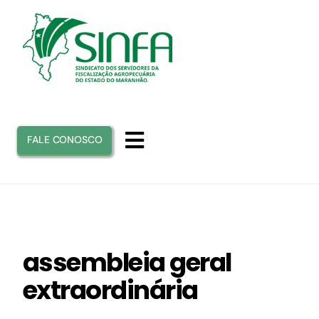
Ir
para
o
conteúdo
FALE CONOSCO
Toggle
Navigation
INICIO
SINFA
assembleia geral
extraordinária
ATUAÇÃO