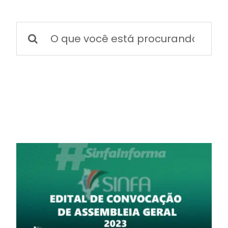
BOLETIM INFORMATIVO
Buscar
NOTÍCIAS
resultados
para:
BARREIRAS
PCCR JÁ – Galeria