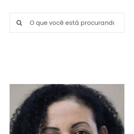
BOLETIM INFORMATIVO
Buscar
NOTÍCIAS
resultados
para:
BARREIRAS
PCCR JÁ – Galeria