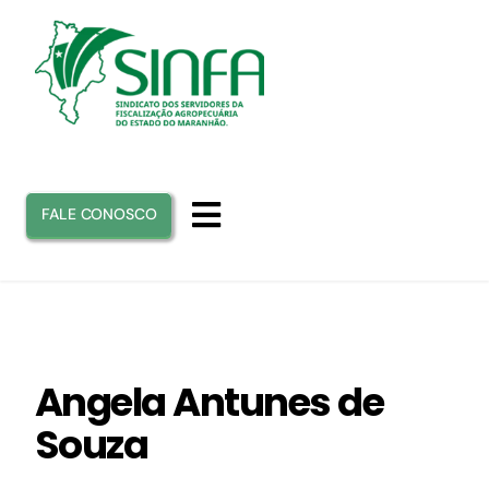
Ir
para
o
conteúdo
FALE CONOSCO
Toggle
Navigation
INICIO
SINFA
Angela Antunes de
Souza
ATUAÇÃO