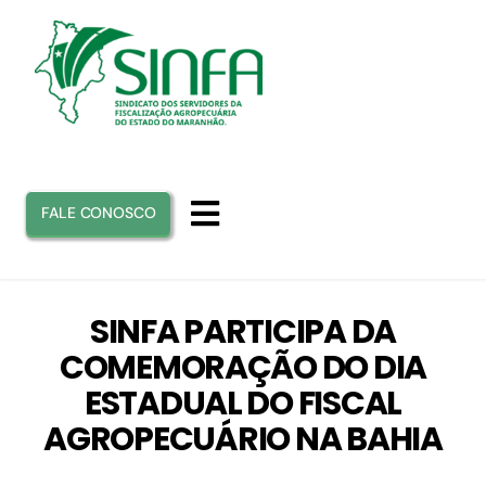
Ir
para
o
conteúdo
FALE CONOSCO
Toggle
Navigation
INICIO
SINFA PARTICIPA DA
COMEMORAÇÃO DO DIA
SINFA
ESTADUAL DO FISCAL
AGROPECUÁRIO NA BAHIA
ATUAÇÃO