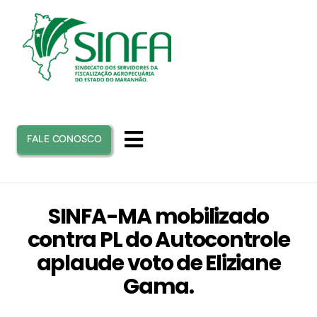
Ir
para
o
conteúdo
FALE CONOSCO
Toggle
Navigation
INICIO
SINFA-MA mobilizado
contra PL do Autocontrole
SINFA
aplaude voto de Eliziane
Gama.
ATUAÇÃO