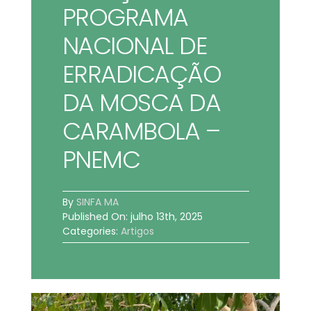
PROGRAMA
BOLETIM INFORMATIVO
NACIONAL DE
NOTÍCIAS
ERRADICAÇÃO
DA MOSCA DA
BARREIRAS
CARAMBOLA –
PCCR JÁ – Galeria
PNEMC
By
SINFA MA
Published On: julho 13th, 2025
Categories:
Artigos