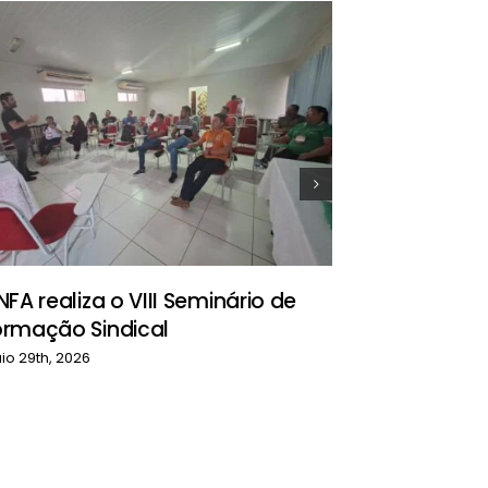
Comissão 
contingen
na defesa
NFA realiza o VIII Seminário de
abril 26th, 2026
ormação Sindical
io 29th, 2026