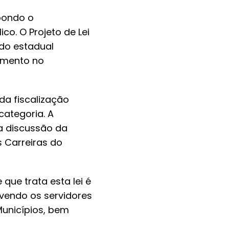
pondo o
co. O Projeto de Lei
ado estadual
imento no
da fiscalização
categoria. A
a discussão da
s Carreiras do
que trata esta lei é
vendo os servidores
Municípios, bem