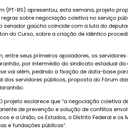
im (PT-RS)
apresentou, esta semana, projeto pro
regras sobre negociação coletiva no serviço públi
 do senador gaúcho coincide com a luta do deput
on do Curso, sobre a criação de idêntico proced
m, entre seus primeiros apoiadores, os servidores 
anhão, por intermédio do sindicato estadual da 
e vai além, pedindo a fixação de data-base par
ual dos servidores públicos, proposta do Fórum da
Maranhão.
projeto esclarece que “a negociação coletiva de 
ente de prevenção e solução de conflitos envol
os e a União, os Estados, o Distrito Federal e os 
as e fundações públicas”.