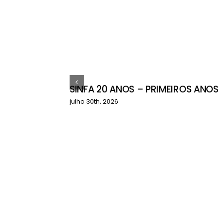
SINFA 20 ANOS – PRIMEIROS ANO
ctos do
julho 30th, 2026
çamentário
a