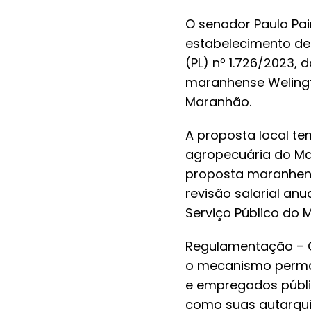
O
senador Paulo Pa
estabelecimento de 
(PL) nº 1.726/2023,
maranhense Welingt
Maranhão.
A proposta local te
agropecuária do Mar
proposta maranhens
revisão salarial an
Serviço Público do 
Regulamentação – O 
o mecanismo perman
e empregados públic
como suas autarqui