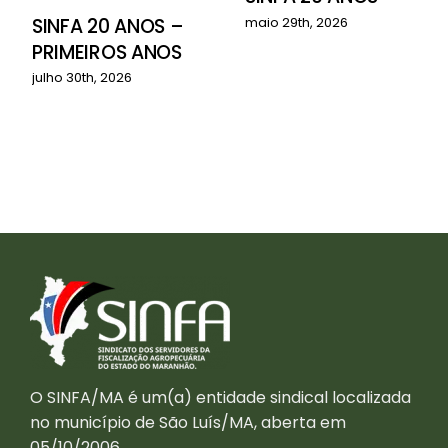
o
SINFA 20 ANOS –
maio 29th, 2026
PRIMEIROS ANOS
julho 30th, 2026
O SINFA/MA é um(a) entidade sindical localizada
no município de São Luís/MA, aberta em
05/10/2006.