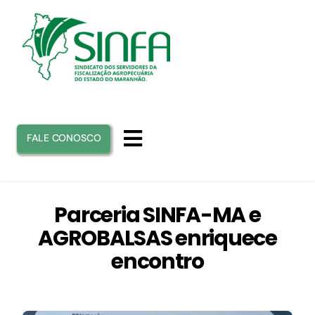
Ir
para
o
conteúdo
FALE CONOSCO
Toggle
Navigation
INICIO
Parceria SINFA-MA e
AGROBALSAS enriquece
SINFA
encontro
ATUAÇÃO