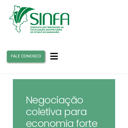
Ir
para
o
conteúdo
FALE CONOSCO
Toggle
Navigation
INICIO
SINFA
Negociação
coletiva para
ATUAÇÃO
economia forte