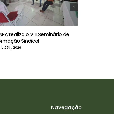
Comissão 
contingen
na defesa
NFA realiza o VIII Seminário de
abril 26th, 2026
ormação Sindical
io 29th, 2026
Navegação