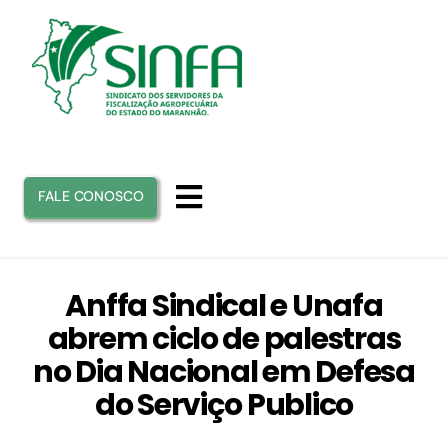
Ir
para
o
conteúdo
FALE CONOSCO
Toggle
Navigation
INICIO
Anffa Sindical e Unafa
abrem ciclo de palestras
SINFA
no Dia Nacional em Defesa
do Serviço Publico
ATUAÇÃO