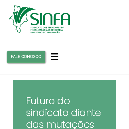
Ir
para
o
conteúdo
FALE CONOSCO
Toggle
Navigation
INICIO
SINFA
Futuro do
sindicato diante
ATUAÇÃO
das mutações