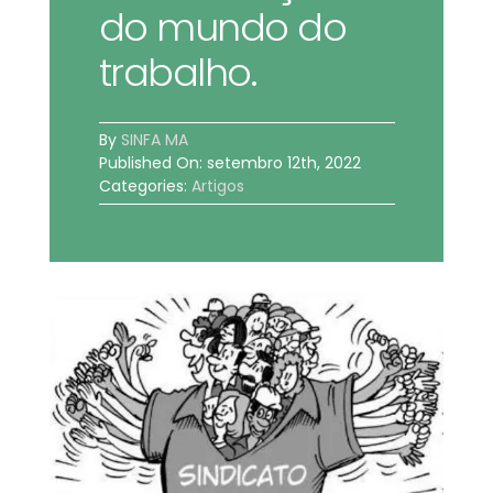
do mundo do
BOLETIM INFORMATIVO
trabalho.
NOTÍCIAS
By
SINFA MA
BARREIRAS
Published On: setembro 12th, 2022
Categories:
Artigos
PCCR JÁ – Galeria