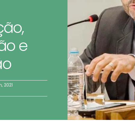
ão,
ão e
ão
h, 2021