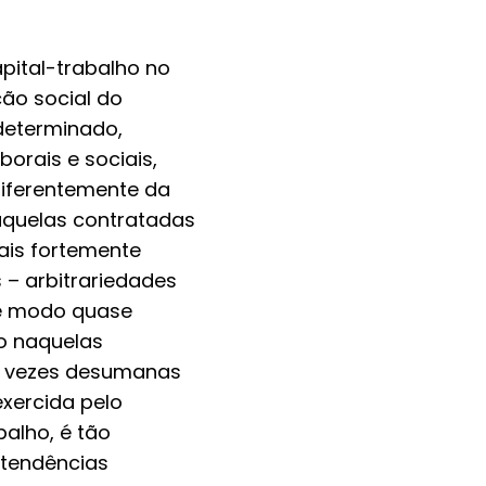
pital-trabalho no
ão social do
determinado,
orais e sociais,
 diferentemente da
aquelas contratadas
mais fortemente
 – arbitrariedades
de modo quase
o naquelas
as vezes desumanas
exercida pelo
balho, é tão
s tendências