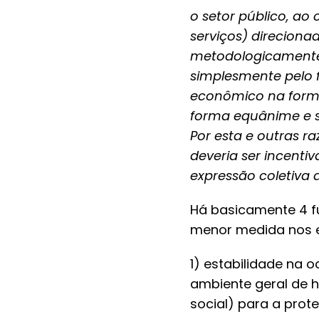
o setor público, ao
serviços) direcionad
metodologicamente d
simplesmente pelo f
econômico na forma 
forma equânime e su
Por esta e outras r
deveria ser incentiv
expressão coletiva a
Há basicamente 4 f
menor medida nos e
1) estabilidade na 
ambiente geral de 
social) para a pro