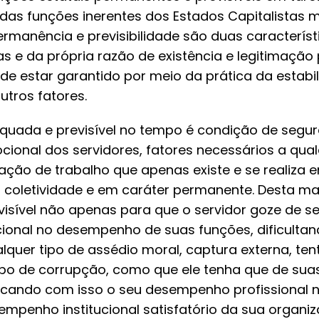
das funções inerentes dos Estados Capitalistas 
rmanência e previsibilidade são duas caracterís
as e da própria razão de existência e legitimação 
e estar garantido por meio da prática da estabi
utros fatores.
uada e previsível no tempo é condição de segura
cional dos servidores, fatores necessários a qua
ação de trabalho que apenas existe e se realiza 
 coletividade e em caráter permanente. Desta man
isível não apenas para que o servidor goze de s
cional no desempenho de suas funções, dificult
alquer tipo de assédio moral, captura externa, ten
ipo de corrupção, como que ele tenha que de sua
dicando com isso o seu desempenho profissional n
empenho institucional satisfatório da sua organiz