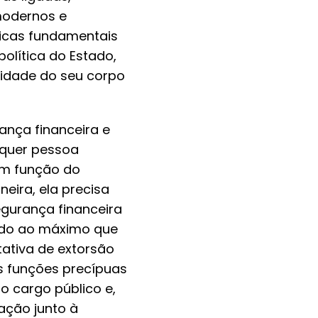
modernos e
ticas fundamentais
política do Estado,
lidade do seu corpo
nça financeira e
lquer pessoa
em função do
eira, ela precisa
egurança financeira
ando ao máximo que
tativa de extorsão
s funções precípuas
o cargo público e,
ação junto à