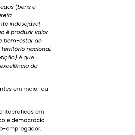
regas (bens e
arefa
te indesejável,
o é produzir valor
 e bem-estar de
erritório nacional.
tição) é que
r excelência da
entes em maior ou
eritocráticos em
ico e democracia
ado-empregador;