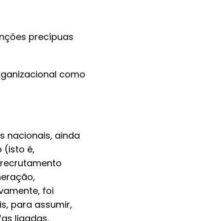
unções precípuas
organizacional como
 nacionais, ainda
(isto é,
e recrutamento
neração,
vamente, foi
s, para assumir,
as ligadas,