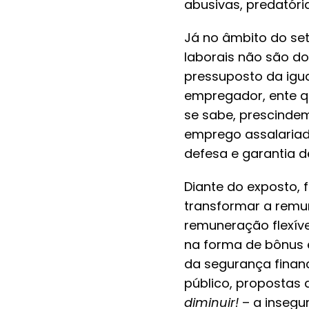
abusivas, predatóri
Já no âmbito do seto
laborais não são do
pressuposto da igua
empregador, ente qu
se sabe, prescinde
emprego assalariado
defesa e garantia 
Diante do exposto, f
transformar a remun
remuneração flexíve
na forma de bônus e
da segurança finan
público, propostas 
diminuir!
– a insegur