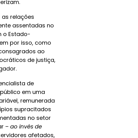
erizam.
, as relações
mente assentadas no
m o Estado-
Nem por isso, como
 consagrados ao
ráticos de justiça,
gador.
encialista de
r público em uma
ariável, remunerada
ípios supracitados
ementadas no setor
ar –
ao invés de
servidores afetados,