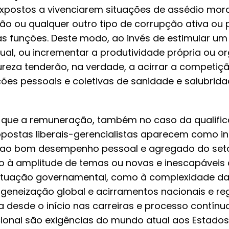
postos a vivenciarem situações de assédio moral
são ou qualquer outro tipo de corrupção ativa ou 
 funções. Deste modo, ao invés de estimular um
al, ou incrementar a produtividade própria ou or
eza tenderão, na verdade, a acirrar a competiçã
ções pessoais e coletivas de sanidade e salubrid
que a remuneração, também no caso da qualific
postas liberais-gerencialistas aparecem como ins
ao bom desempenho pessoal e agregado do setor
to à amplitude de temas ou novas e inescapáveis
atuação governamental, como à complexidade 
geneização global e acirramentos nacionais e reg
a desde o início nas carreiras e processo contín
ional são exigências do mundo atual aos Estados