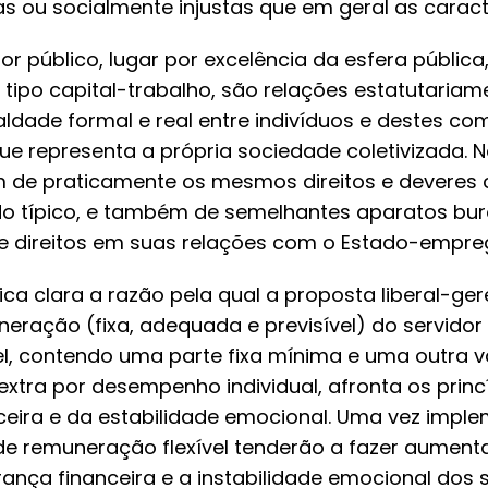
as ou socialmente injustas que em geral as caract
r público, lugar por excelência da esfera pública
 tipo capital-trabalho, são relações estatutaria
ldade formal e real entre indivíduos e destes co
e representa a própria sociedade coletivizada. 
m de praticamente os mesmos direitos e deveres
 típico, e também de semelhantes aparatos buroc
de direitos em suas relações com o Estado-empre
ica clara a razão pela qual a proposta liberal-ger
eração (fixa, adequada e previsível) do servido
l, contendo uma parte fixa mínima e uma outra v
xtra por desempenho individual, afronta os princ
ceira e da estabilidade emocional. Uma vez impl
de remuneração flexível tenderão a fazer aument
ança financeira e a instabilidade emocional dos 