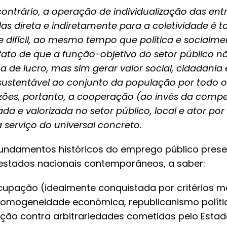
 contrário, a operação de individualização das ent
as direta e indiretamente para a coletividade é t
ifícil, ao mesmo tempo que política e socialmen
ato de que a função-objetivo do setor público nã
de lucro, mas sim gerar valor social, cidadania
stentável ao conjunto da população por todo o t
azões, portanto, a cooperação (ao invés da compe
ada e valorizada no setor público, local e ator po
 serviço do universal concreto.
undamentos históricos do emprego público pres
stados nacionais contemporâneos, a saber:
ocupação (idealmente conquistada por critérios m
homogeneidade econômica, republicanismo polít
teção contra arbitrariedades cometidas pelo Est