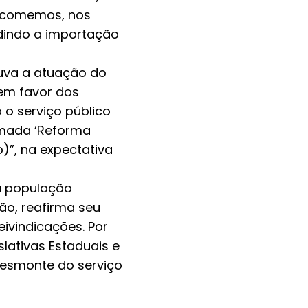
e comemos, nos
edindo a importação
ouva a atuação do
em favor dos
 o serviço público
hamada ‘Reforma
)”, na expectativa
à população
ão, reafirma seu
ivindicações. Por
lativas Estaduais e
desmonte do serviço