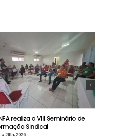
Comissão 
contingen
na defesa
NFA realiza o VIII Seminário de
abril 26th, 2026
ormação Sindical
io 29th, 2026