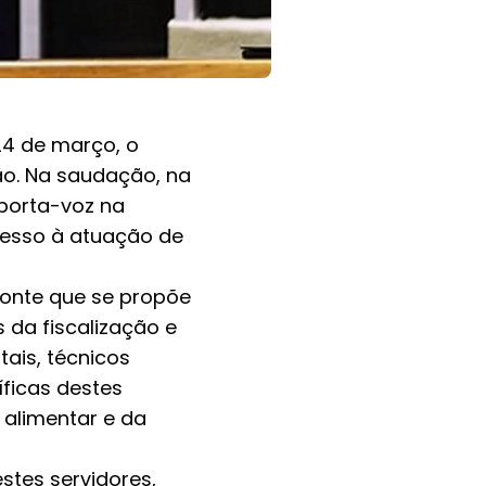
24 de março, o
o. Na saudação, na
 porta-voz na
ucesso à atuação de
monte que se propõe
 da fiscalização e
ais, técnicos
íficas destes
 alimentar e da
stes servidores,