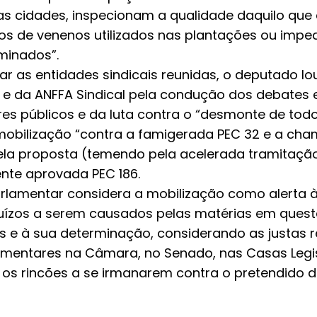
as cidades, inspecionam a qualidade daquilo qu
os de venenos utilizados nas plantações ou imp
minados”.
ar as entidades sindicais reunidas, o deputado l
 e da ANFFA Sindical pela condução dos debates 
ores públicos e da luta contra o “desmonte de todo
a mobilização “contra a famigerada PEC 32 e a c
 ela proposta (temendo pela acelerada tramitação
nte aprovada PEC 186.
lamentar considera a mobilização como alerta 
ejuízos a serem causados pelas matérias em quest
s e à sua determinação, considerando as justas re
amentares na Câmara, no Senado, nas Casas Legis
s os rincões a se irmanarem contra o pretendido 