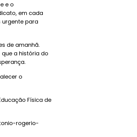
e e o
ndicato, em cada
s urgente para
ões de amanhã.
que a história do
sperança.
alecer o
 Educação Física de
tonio-rogerio-