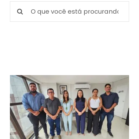
BOLETIM INFORMATIVO
Buscar
resultados
para:
NOTÍCIAS
BARREIRAS
PCCR JÁ – Galeria