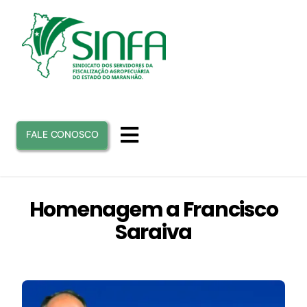
Ir
para
o
conteúdo
FALE CONOSCO
Toggle
Navigation
INICIO
Homenagem a Francisco
Saraiva
SINFA
ATUAÇÃO